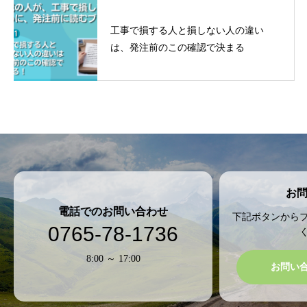
工事で損する人と損しない人の違い
は、発注前のこの確認で決まる
お
電話でのお問い合わせ
下記ボタンから
0765-78-1736
8:00 ～ 17:00
お問い