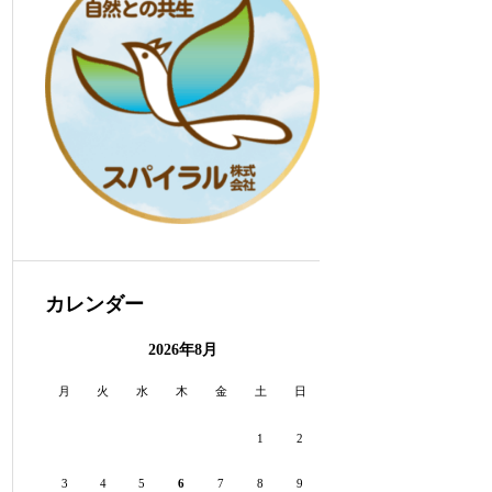
カレンダー
2026年8月
月
火
水
木
金
土
日
1
2
3
4
5
6
7
8
9